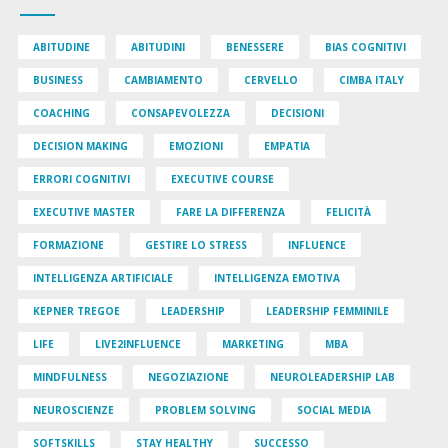
ABITUDINE
ABITUDINI
BENESSERE
BIAS COGNITIVI
BUSINESS
CAMBIAMENTO
CERVELLO
CIMBA ITALY
COACHING
CONSAPEVOLEZZA
DECISIONI
DECISION MAKING
EMOZIONI
EMPATIA
ERRORI COGNITIVI
EXECUTIVE COURSE
EXECUTIVE MASTER
FARE LA DIFFERENZA
FELICITÀ
FORMAZIONE
GESTIRE LO STRESS
INFLUENCE
INTELLIGENZA ARTIFICIALE
INTELLIGENZA EMOTIVA
KEPNER TREGOE
LEADERSHIP
LEADERSHIP FEMMINILE
LIFE
LIVE2INFLUENCE
MARKETING
MBA
MINDFULNESS
NEGOZIAZIONE
NEUROLEADERSHIP LAB
NEUROSCIENZE
PROBLEM SOLVING
SOCIAL MEDIA
SOFTSKILLS
STAY HEALTHY
SUCCESSO