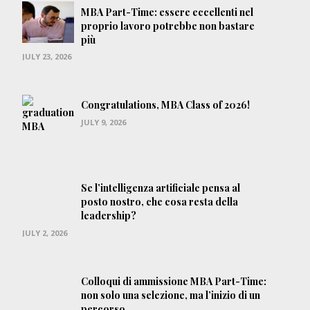
MBA Part-Time: essere eccellenti nel
proprio lavoro potrebbe non bastare
più
JULY 23, 2026
Congratulations, MBA Class of 2026!
JULY 9, 2026
Se l’intelligenza artificiale pensa al
posto nostro, che cosa resta della
leadership?
JULY 2, 2026
Colloqui di ammissione MBA Part-Time:
non solo una selezione, ma l’inizio di un
percorso