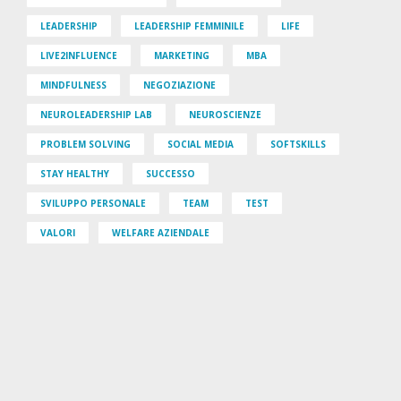
LEADERSHIP
LEADERSHIP FEMMINILE
LIFE
LIVE2INFLUENCE
MARKETING
MBA
MINDFULNESS
NEGOZIAZIONE
NEUROLEADERSHIP LAB
NEUROSCIENZE
PROBLEM SOLVING
SOCIAL MEDIA
SOFTSKILLS
STAY HEALTHY
SUCCESSO
SVILUPPO PERSONALE
TEAM
TEST
VALORI
WELFARE AZIENDALE