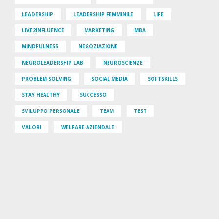
LEADERSHIP
LEADERSHIP FEMMINILE
LIFE
LIVE2INFLUENCE
MARKETING
MBA
MINDFULNESS
NEGOZIAZIONE
NEUROLEADERSHIP LAB
NEUROSCIENZE
PROBLEM SOLVING
SOCIAL MEDIA
SOFTSKILLS
STAY HEALTHY
SUCCESSO
SVILUPPO PERSONALE
TEAM
TEST
VALORI
WELFARE AZIENDALE