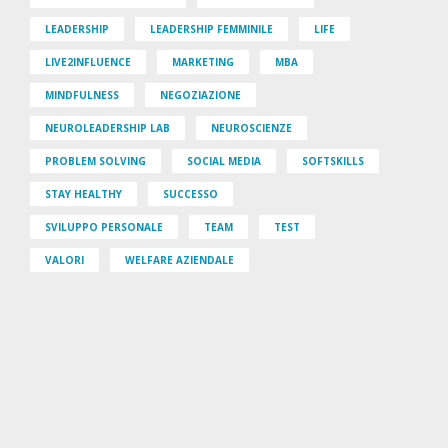
LEADERSHIP
LEADERSHIP FEMMINILE
LIFE
LIVE2INFLUENCE
MARKETING
MBA
MINDFULNESS
NEGOZIAZIONE
NEUROLEADERSHIP LAB
NEUROSCIENZE
PROBLEM SOLVING
SOCIAL MEDIA
SOFTSKILLS
STAY HEALTHY
SUCCESSO
SVILUPPO PERSONALE
TEAM
TEST
VALORI
WELFARE AZIENDALE