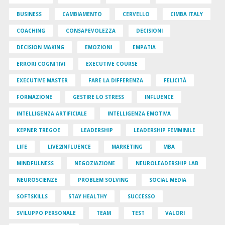
BUSINESS
CAMBIAMENTO
CERVELLO
CIMBA ITALY
COACHING
CONSAPEVOLEZZA
DECISIONI
DECISION MAKING
EMOZIONI
EMPATIA
ERRORI COGNITIVI
EXECUTIVE COURSE
EXECUTIVE MASTER
FARE LA DIFFERENZA
FELICITÀ
FORMAZIONE
GESTIRE LO STRESS
INFLUENCE
INTELLIGENZA ARTIFICIALE
INTELLIGENZA EMOTIVA
KEPNER TREGOE
LEADERSHIP
LEADERSHIP FEMMINILE
LIFE
LIVE2INFLUENCE
MARKETING
MBA
MINDFULNESS
NEGOZIAZIONE
NEUROLEADERSHIP LAB
NEUROSCIENZE
PROBLEM SOLVING
SOCIAL MEDIA
SOFTSKILLS
STAY HEALTHY
SUCCESSO
SVILUPPO PERSONALE
TEAM
TEST
VALORI