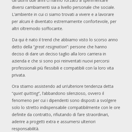
Gli ultimi due anni ci hanno forzato a sperimentare
diversi cambiamenti sia a livello personale che sociale.
L’ambiente in cui ci siamo trovati a vivere e a lavorare
per alcuni è diventato estremamente confortevole, per
altri oltremodo soffocante.
Da qui è nato il trend che abbiamo visto lo scorso anno
detto della “
great resignation
”: persone che hanno
deciso di dare un deciso taglio alla loro carriera in
azienda e che si sono poi reinventati nuovi percorsi
professionali più flessibili e compatibili con la loro vita
privata.
Ora stiamo assistendo ad un’ulteriore tendenza detta
“
quiet quitting
”, l’abbandono silenzioso, ovvero il
fenomeno per cui i dipendenti sono disposti a svolgere
solo lo stretto indispensabile compatibilmente con le ore
definite da contratto, rifiutando di fare straordinari,
aderire a progetti extra e assumersi ulteriori
responsabilità.