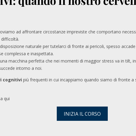
ivi: quando il nostro cervel
 troviamo ad affrontare circostanze impreviste che comportano neces
ifficoltà.
isposizione naturale per tutelarci di fronte ai pericoli, spesso accade
 se complessa e inaspettata.
 una macchina perfetta che nei momenti di maggior stress va in tilt, 
uccede intorno a noi.
i cognitivi
più frequenti in cui incappiamo quando siamo di fronte 
a qui
INIZIA IL CORSO