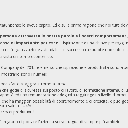
tatunitense lo aveva capito. Ed è sulla prima ragione che noi tutti do
e persone attraverso le nostre parole e i nostri comportament
alcosa di importante per esse
. L’ispirazione è una chiave per raggiu
hico dell’organizzazione aziendale. Un successo misurabile non solo in
di vista di ritorno economico.
& Company del 2015 è emerso che ispirazione e produttività sono alt
 dimostrarlo sono i numeri:
soddisfatto si aggira attorno al 70%.
 che gode di sicurezza sul posto di lavoro, di formazione interna, di 
 capacità ed una remunerazione adeguata raggiunge un livello di produt
he ha maggiori possibilità di apprendimento e di crescita, e può gode
team sale al 144%.
225% di produttività.
 in grado di portare l’azienda verso traguardi sempre più ambiziosi.