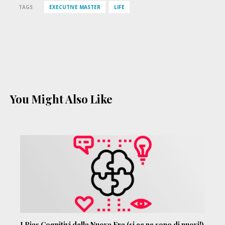
TAGS
EXECUTIVE MASTER
LIFE
You Might Also Like
I Bias Cognitivi della Nuova Era (si ce ne sono di nuovi!)