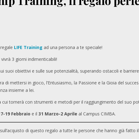
ip Training, il regalo perf
 regale
LIFE Training
ad una persona a te speciale!
vivrà 3 giorni indimenticabili!
sui suoi obiettivi e sulle sue potenzialità, superando ostacoli e barriere
a di mettersi in gioco, l’Entusiasmo, la Passione e la Gioia del succ
nza insieme a lei.
 cui tornerà con strumenti e metodi per il raggiungimento del suo pote
17-19 Febbraio
e il
31 Marzo-2 Aprile
al Campus CIMBA.
%
sull’acquisto di questo regalo a tutte le persone che hanno già fatto il 