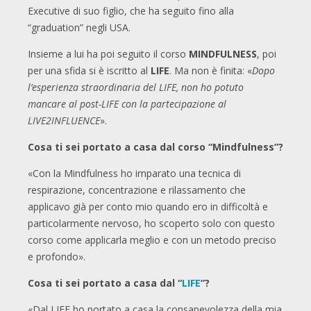
Executive di suo figlio, che ha seguito fino alla
“graduation” negli USA.
Insieme a lui ha poi seguito il corso
MINDFULNESS
, poi
per una sfida si è iscritto al
LIFE
. Ma non è finita: «
Dopo
l’esperienza straordinaria del LIFE, non ho potuto
mancare al post-LIFE con la partecipazione al
LIVE2INFLUENCE
».
Cosa ti sei portato a casa dal corso “Mindfulness”?
«Con la Mindfulness ho imparato una tecnica di
respirazione, concentrazione e rilassamento che
applicavo già per conto mio quando ero in difficoltà e
particolarmente nervoso, ho scoperto solo con questo
corso come applicarla meglio e con un metodo preciso
e profondo».
Cosa ti sei portato a casa dal “
LIFE
”?
«Dal LIFE ho portato a casa la consapevolezza della mia