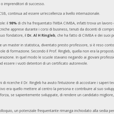
 o imprenditori di successo.
B, continua ad essere un’eccellenza a livello internazionale.
le: il
98%
di chi ha frequentato l’MBA CIMBA, infatti trova un lavoro
cniche apprese durante i corsi di business, tenuti da docenti di comp
 suo fondatore, il
Dr. Al H Ringleb
, che ha fatto di CIMBA e dei suoi
 un master in statistica, diventato presto professore, si è reso conto 
scuole di formazione. Secondo il Prof. Ringleb, quella non era la propo
irazione. In quel modo le scuole stavano negando ai giovani professioni
ad essere i vuoti detentori di un certificato autorevole.
 ricerche il Dr. Ringleb ha avuto l’intuizione di accostare i saperi tecn
ttivo era quello mettere al centro la persona e contribuire al suo svilu
 forza, se sapientemente sviluppate, di rendere un candidato migliore
 colloquio, un potenziale frequentante rimanga inchiodato alla sedia p