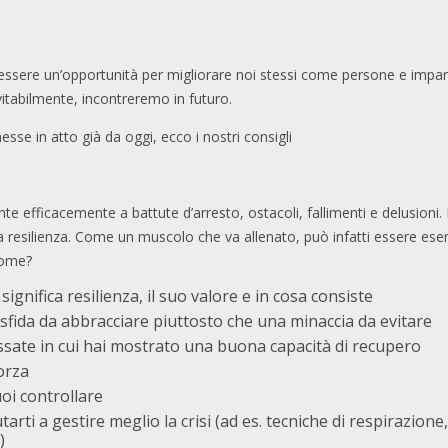
essere un’opportunità per migliorare noi stessi come persone e impar
evitabilmente, incontreremo in futuro.
se in atto già da oggi, ecco i nostri consigli
fronte efficacemente a battute d’arresto, ostacoli, fallimenti e delusio
ua resilienza. Come un muscolo che va allenato, può infatti essere ese
Come?
gnifica resilienza, il suo valore e in cosa consiste
sfida da abbracciare piuttosto che una minaccia da evitare
ssate in cui hai mostrato una buona capacità di recupero
forza
oi controllare
tarti a gestire meglio la crisi (ad es. tecniche di respirazione,
)