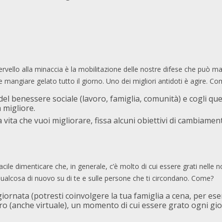
rvello alla minaccia è la mobilitazione delle nostre difese che può ma
 e mangiare gelato tutto il giorno. Uno dei migliori antidoti è agire. C
 del benessere sociale (lavoro, famiglia, comunità) e cogli q
 migliore.
a vita che vuoi migliorare, fissa alcuni obiettivi di cambiame
acile dimenticare che, in generale, c’è molto di cui essere grati nelle n
qualcosa di nuovo su di te e sulle persone che ti circondano. Come?
ornata (potresti coinvolgere la tua famiglia a cena, per ese
ro (anche virtuale), un momento di cui essere grato ogni gio