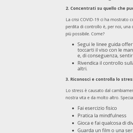
2. Concentrati su quello che pu
La crisi COVID-19 ci ha mostrato c
perdita di controllo è, per noi, una 
più possibile. Come?
Segui le linee guida offe
toccarti il viso con le ma
e, di conseguenza, senti
Rivendica il controllo sul
altri.
3.
Riconosci e controlla lo stres
Lo stress è causato dal cambiamento
nostra vita e da molto altro. Spec
Fai esercizio fisico
Pratica la mindfulness
Gioca e fai qualcosa di d
Guarda un film o una se