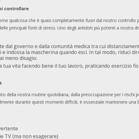
oi controllare
ome qualcosa che è quasi completamente fuori dal nostro controllo pu
delle principali fonti di stress. Uno degli antidoti più potenti a nostra d
rte dal governo e dalla comunità medica tra cui distanziamen
ni e indossa la mascherina quando esci. In tal modo, riduci dir
rai meno disagio.
la tua vita facendo bene il tuo lavoro, praticando esercizio fi
s
 della nostra routine quotidiana, dalla preoccupazione per i rischi per 
ialmente durante questi momenti difficili, è essenziale mantenere una
ivertente
rie TV (ma non esagerare)