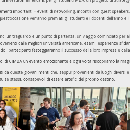
di investitori americani, per gli studenti MBA; un progetto di Strateg
tamenti importanti – eventi di networking, incontri con guest speakers
uest’occasione verranno premiati gli studenti e i docenti dell’anno e i
ndi un traguardo e un punto di partenza, un viaggio cominciato per alc
ovenienti dalle migliori università americane, esami, esperienze sfidan
o i partecipanti festeggiaranno il successo della loro impresa e della 
oi di CIMBA un evento emozionante e ogni volta riscopriamo la magia d
nuti da queste giovani menti che, seppur provenienti da luoghi diversi e
su se stessi, consapevoli di essere artefici del proprio destino.