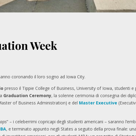
ation Week
tanno coronando il loro sogno ad Iowa City.
io
presso il Tippie College of Business, University of Iowa, studenti e p
la
Graduation Ceremony
, la solenne cerimonia di consegna dei dip
aster of Business Administration) e del
Master Executive
(Executiv
caps
” – i celeberrimi copricapi degli studenti americani – saranno l’e
MBA
, e terminato appunto negli States a seguito della prova finale: una