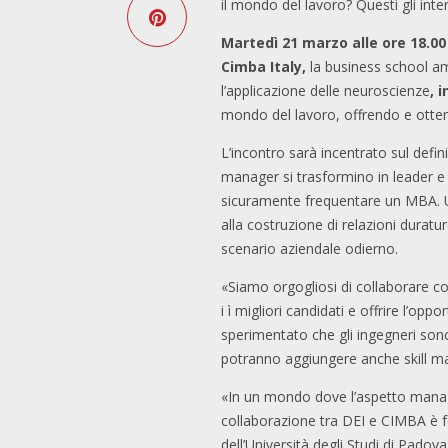
il mondo del lavoro? Questi gli inter
Martedì 21 marzo alle ore 18.00
Cimba Italy,
la business school am
l’applicazione delle neuroscienze
, 
mondo del lavoro, offrendo e otte
L’incontro sarà incentrato sul defin
manager si trasformino in leader e i
sicuramente frequentare un MBA. Un
alla costruzione di relazioni duratu
scenario aziendale odierno.
«Siamo orgogliosi di collaborare c
i ì migliori candidati e offrire l’o
sperimentato che gli ingegneri son
potranno aggiungere anche skill man
«In un mondo dove l’aspetto manager
collaborazione tra DEI e CIMBA è 
dell’Università degli Studi di Pado