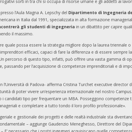
rogativi sorti in tra chi si occupa di risorse umane e gli addetti ai lavor
presso l’Aula Magna A. Lepschy del
Dipartimento di Ingegneria de
ericana in Italia dal 1991, specializzata in alta formazione managerial
incontrerà gli studenti di ingegneria
in un dibattito per capire qual
nendo il massimo.
ire quale possa essere la strategia migliore dopo la laurea triennale o
mprenditori efficaci, capaci di fare la differenza e di essere sempre la
 percorso di questo tipo, infatti, può offrire una vasta gamma di opp
re, passando per l’acquisizione di competenze imprenditoriali e di impor
on l’Università di Padova- afferma Cristina Turchet executive directo
pportunità di poter vivere un’esperienza internazionale nel nostro Camp
o i candidati tipo per frequentare un MBA. Posseggono competenze te
ageriali e completare a tutto tondo il loro profilo professionale».
iale e gestionale dei progetti e delle realtà industriale sta diventan
fondamentale – aggiunge Gaudenzio Meneghesso, Direttore del Dipart
va – E’ necessario che i nostri ingegneri acquisiscano quelle competenz