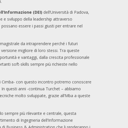
i.
ll’Informazione (DEI)
dell’Università di Padova,
e e sviluppo della leadership attraverso
i possano essere i passi giusti per entrare nel
 magistrale da intraprendere perché i futuri
 versione migliore di loro stessi. Tra queste
ortunità e vantaggi, dalla crescita professionale
tanti soft-skills sempre più richieste nello
r di Cimba- con questo incontro potremo conoscere
us. In questi anni -continua Turchet – abbiamo
cniche molto sviluppate, grazie all’Mba a queste
do sempre più rilevante e centrale, questa
imento di Ingegneria dell’Informazione
a di Business & Administration che li renderanno i