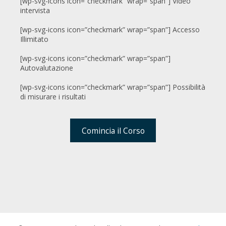
[wp-svg-icons icon=”checkmark” wrap=”span”] Video
intervista
[wp-svg-icons icon=”checkmark” wrap=”span”] Accesso
Illimitato
[wp-svg-icons icon=”checkmark” wrap=”span”]
Autovalutazione
[wp-svg-icons icon=”checkmark” wrap=”span”] Possibilità
di misurare i risultati
Comincia il Corso