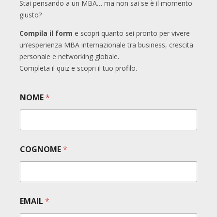
Stai pensando a un MBA… ma non sai se è il momento
giusto?
Compila il form
e scopri quanto sei pronto per vivere
un’esperienza MBA internazionale tra business, crescita
personale e networking globale.
Completa il quiz e scopri il tuo profilo.
NOME
*
*
COGNOME
*
E
M
A
I
L
E
EMAIL
*
M
A