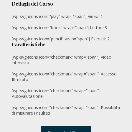
Dettagli del Corso
[wp-svg-icons icon=”play” wrap=”span”] Video: 1
[wp-svg-icons icon=”book” wrap=”span”] Letture:3
[wp-svg-icons icon=”pencil” wrap=”span”] Esercizi: 2
Caratteristiche
[wp-svg-icons icon=”checkmark” wrap=”span”] Video
intervista
[wp-svg-icons icon=”checkmark” wrap=”span”] Accesso
Illimitato
[wp-svg-icons icon=”checkmark” wrap=”span”]
Autovalutazione
[wp-svg-icons icon=”checkmark” wrap=”span”] Possibilità
di misurare i risultati